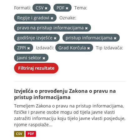
Formati:
CSV
PDF
Tema:
Regije i gradovi
Oznake:
pravo na pristup informacijama
godišnje izvješće
pristup informacijama
ZPPI
Izdavači:
Grad Korčula
Tip Izdavača:
Javni sektor
Filtriraj rezultate
Izvješća o provođenju Zakona o pravu na
pristup informacijama
Temeljem Zakona o pravu na pristup informacijama,
fizičke i pravne osobe mogu od tijela javne vlasti
zatražiti informaciju koju tijelo javne vlasti posjeduje,
njome raspolaže...
CSV
PDF