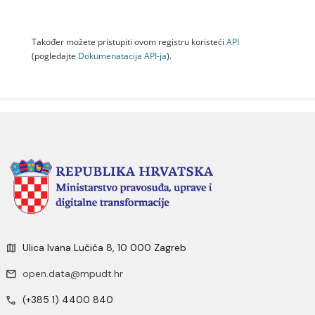
Također možete pristupiti ovom registru koristeći
API
(pogledajte
Dokumenаtаcijа API-jа
).