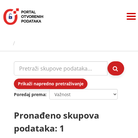
Preskoči
na
sadržaj
Skupovi podаtаkа
Prikaži napredno pretraživanje
Poredaj prema
Pronađeno skupova
podataka: 1