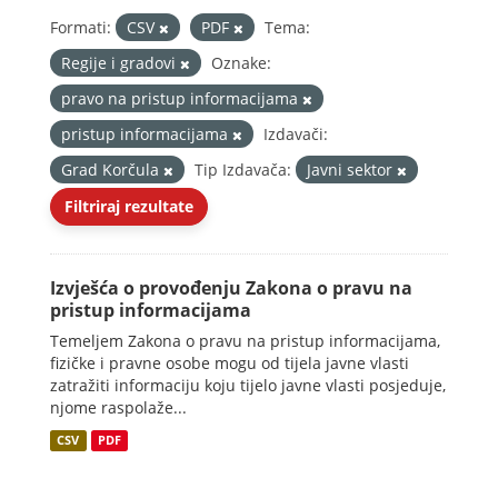
Formati:
CSV
PDF
Tema:
Regije i gradovi
Oznake:
pravo na pristup informacijama
pristup informacijama
Izdavači:
Grad Korčula
Tip Izdavača:
Javni sektor
Filtriraj rezultate
Izvješća o provođenju Zakona o pravu na
pristup informacijama
Temeljem Zakona o pravu na pristup informacijama,
fizičke i pravne osobe mogu od tijela javne vlasti
zatražiti informaciju koju tijelo javne vlasti posjeduje,
njome raspolaže...
CSV
PDF