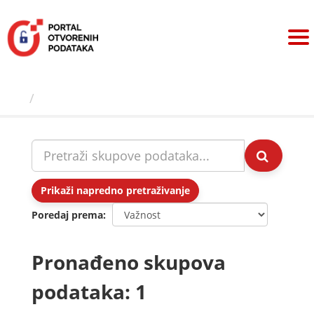
Preskoči
na
sadržaj
Skupovi podаtаkа
Prikaži napredno pretraživanje
Poredaj prema
Pronađeno skupova
podataka: 1