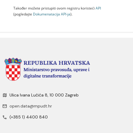
Također možete pristupiti ovom registru koristeći
API
(pogledajte
Dokumenаtаcijа API-jа
).