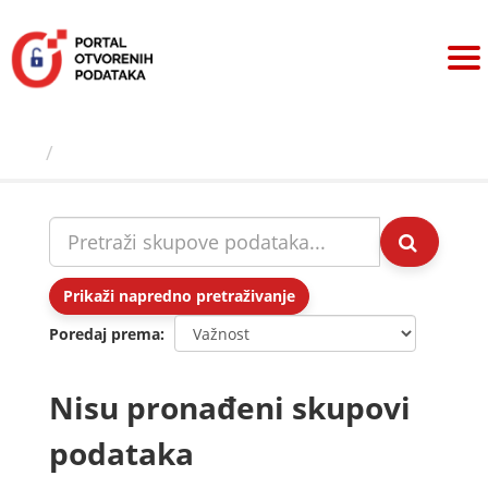
Preskoči
na
sadržaj
Skupovi podаtаkа
Prikaži napredno pretraživanje
Poredaj prema
Nisu pronađeni skupovi
podataka