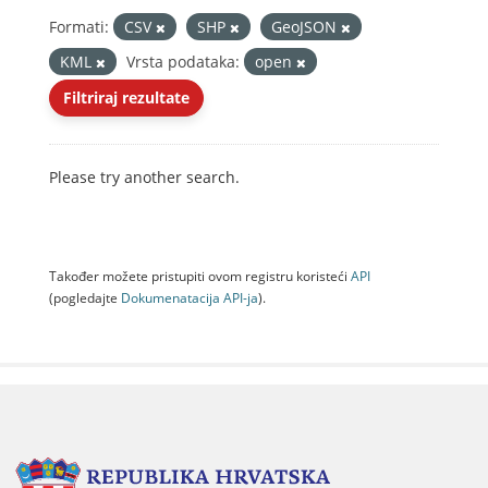
Formati:
CSV
SHP
GeoJSON
KML
Vrsta podataka:
open
Filtriraj rezultate
Please try another search.
Također možete pristupiti ovom registru koristeći
API
(pogledajte
Dokumenаtаcijа API-jа
).