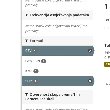
Nema stavki koje odgovaraju kriterijima
1
pretrage
Frekvencija osvježavanja podataka
For
Nema stavki koje odgovaraju kriterijima
pod
pretrage
Formati
Te
CSV
1
Tel
dis
GeoJSON
1
CS
KML
1
SHP
1
Tako
Otvorenost skupa prema Tim
Berners-Lee skali
Nema stavki koje odgovaraju kriterijima