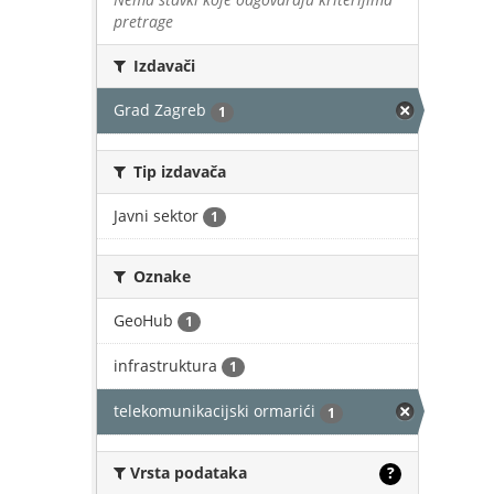
pretrage
Izdavači
Grad Zagreb
1
Tip izdavača
Javni sektor
1
Oznake
GeoHub
1
infrastruktura
1
telekomunikacijski ormarići
1
Vrsta podataka
?