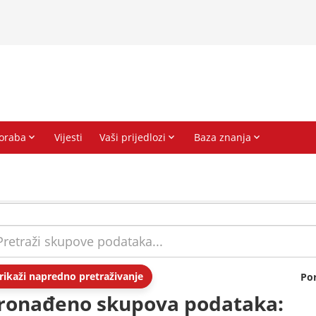
rikaži napredno pretraživanje
Po
ronađeno skupova podataka: