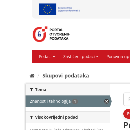
Preskoči
na
sadržaj
Skupovi podаtаkа
Tema
Znanost i tehnologija
1
P
Visokovrijedni podaci
P