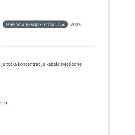
:
telekomunikacijski ormarići
Vrsta
i je točka koncentracije kabela svjetlodne
I-jа
).