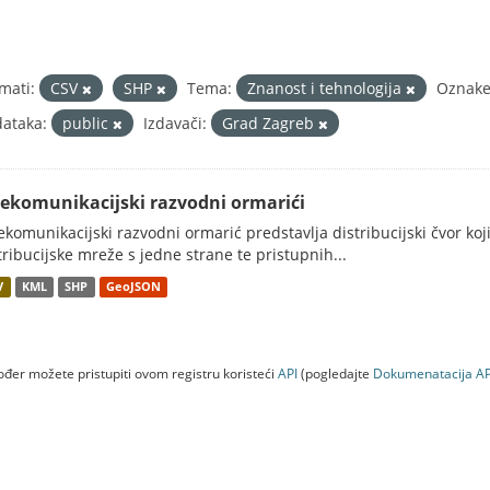
mati:
CSV
SHP
Tema:
Znanost i tehnologija
Oznake
ataka:
public
Izdavači:
Grad Zagreb
lekomunikacijski razvodni ormarići
ekomunikacijski razvodni ormarić predstavlja distribucijski čvor koj
tribucijske mreže s jedne strane te pristupnih...
V
KML
SHP
GeoJSON
đer možete pristupiti ovom registru koristeći
API
(pogledajte
Dokumenаtаcijа AP