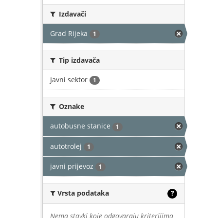
Izdavači
Grad Rijeka
1
Tip izdavača
Javni sektor
1
Oznake
autobusne stanice
1
autotrolej
1
javni prijevoz
1
Vrsta podataka
?
Nema stavki koje odgovaraju kriterijima