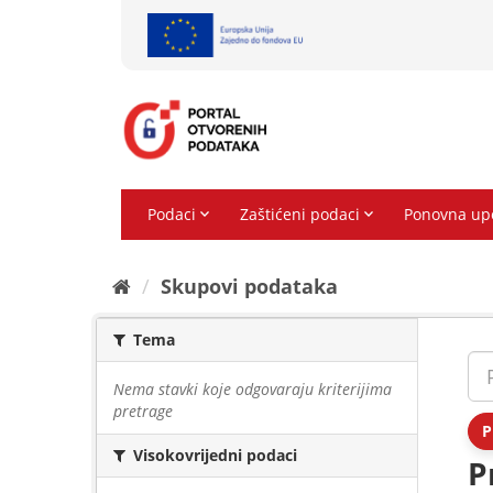
Preskoči
na
sadržaj
Skupovi podаtаkа
Tema
Nema stavki koje odgovaraju kriterijima
pretrage
P
Visokovrijedni podaci
P