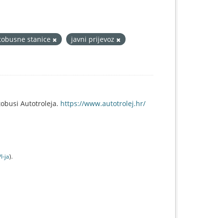
tobusne stanice
javni prijevoz
obusi Autotroleja.
https://www.autotrolej.hr/
I-jа
).