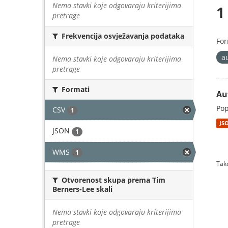
Nema stavki koje odgovaraju kriterijima
1
pretrage
Frekvencija osvježavanja podataka
For
a
Nema stavki koje odgovaraju kriterijima
pretrage
Formati
Au
Pop
CSV
1
JS
JSON
1
WMS
1
Tako
Otvorenost skupa prema Tim
Berners-Lee skali
Nema stavki koje odgovaraju kriterijima
pretrage