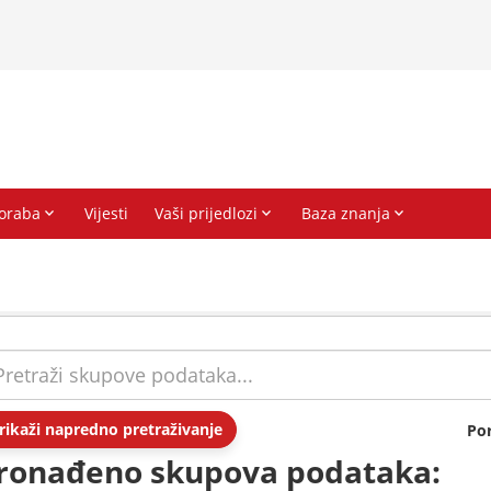
rikaži napredno pretraživanje
Po
ronađeno skupova podataka: