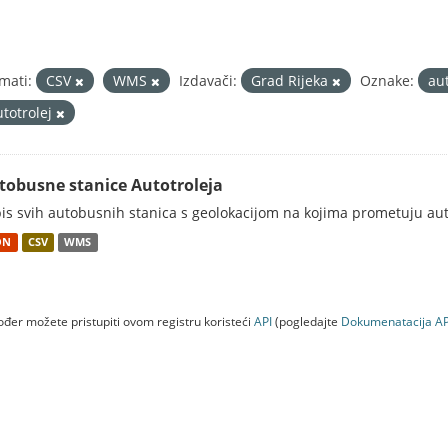
mati:
CSV
WMS
Izdavači:
Grad Rijeka
Oznake:
au
utotrolej
tobusne stanice Autotroleja
is svih autobusnih stanica s geolokacijom na kojima prometuju aut
ON
CSV
WMS
đer možete pristupiti ovom registru koristeći
API
(pogledajte
Dokumenаtаcijа AP