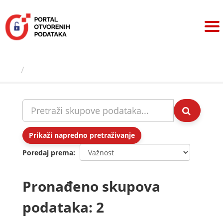
Preskoči
na
sadržaj
Skupovi podаtаkа
Prikaži napredno pretraživanje
Poredaj prema
Pronađeno skupova
podataka: 2