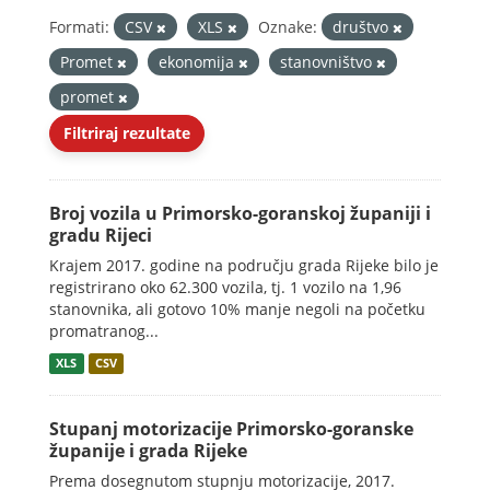
Formati:
CSV
XLS
Oznake:
društvo
Promet
ekonomija
stanovništvo
promet
Filtriraj rezultate
Broj vozila u Primorsko-goranskoj županiji i
gradu Rijeci
Krajem 2017. godine na području grada Rijeke bilo je
registrirano oko 62.300 vozila, tj. 1 vozilo na 1,96
stanovnika, ali gotovo 10% manje negoli na početku
promatranog...
XLS
CSV
Stupanj motorizacije Primorsko-goranske
županije i grada Rijeke
Prema dosegnutom stupnju motorizacije, 2017.