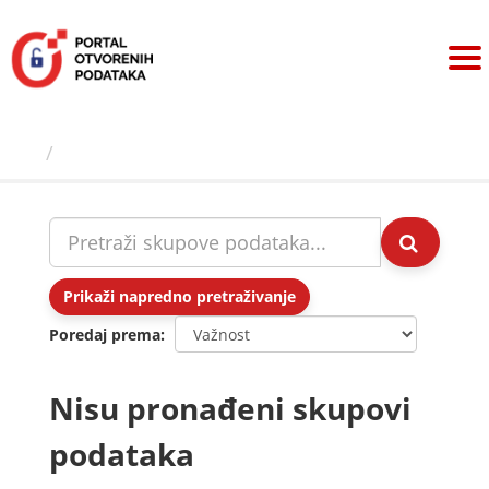
Preskoči
na
sadržaj
Skupovi podаtаkа
Prikaži napredno pretraživanje
Poredaj prema
Nisu pronađeni skupovi
podataka