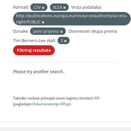
Formati:
CSV
XLSX
Vrsta podataka:
http://publications.europa.eu/resource/authority/access-
right/PUBLIC
Oznake:
javni prijevoz
Otvorenost skupa prema
Tim Berners-Lee skali:
3
Filtriraj rezultate
Please try another search.
Također možete pristupiti ovom registru koristeći
API
(pogledajte
Dokumenаtаcijа API-jа
).