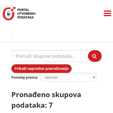
Preskoči
na
sadržaj
Skupovi podаtаkа
Prikaži napredno pretraživanje
Poredaj prema
Pronađeno skupova
podataka: 7