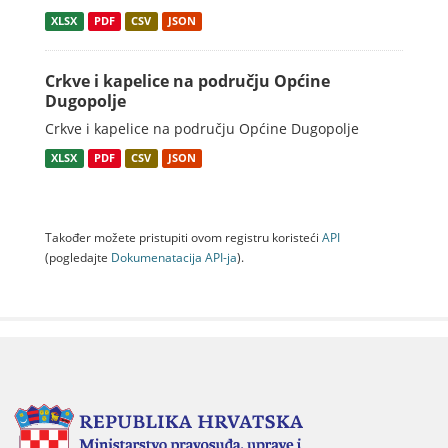
XLSX
PDF
CSV
JSON
Crkve i kapelice na području Općine
Dugopolje
Crkve i kapelice na području Općine Dugopolje
XLSX
PDF
CSV
JSON
Također možete pristupiti ovom registru koristeći
API
(pogledajte
Dokumenаtаcijа API-jа
).