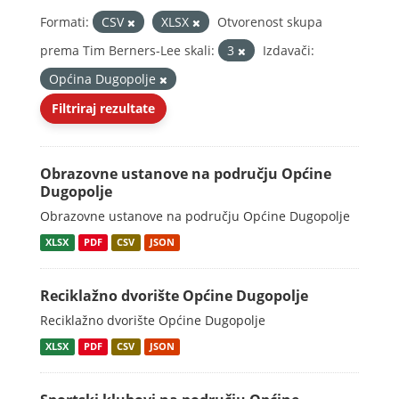
Formati:
CSV
XLSX
Otvorenost skupa
prema Tim Berners-Lee skali:
3
Izdavači:
Općina Dugopolje
Filtriraj rezultate
Obrazovne ustanove na području Općine
Dugopolje
Obrazovne ustanove na području Općine Dugopolje
XLSX
PDF
CSV
JSON
Reciklažno dvorište Općine Dugopolje
Reciklažno dvorište Općine Dugopolje
XLSX
PDF
CSV
JSON