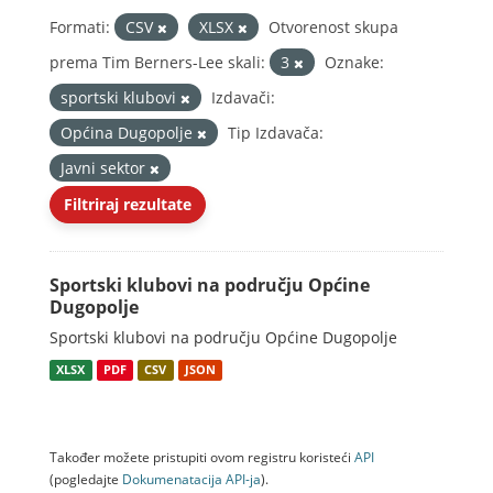
Formati:
CSV
XLSX
Otvorenost skupa
prema Tim Berners-Lee skali:
3
Oznake:
sportski klubovi
Izdavači:
Općina Dugopolje
Tip Izdavača:
Javni sektor
Filtriraj rezultate
Sportski klubovi na području Općine
Dugopolje
Sportski klubovi na području Općine Dugopolje
XLSX
PDF
CSV
JSON
Također možete pristupiti ovom registru koristeći
API
(pogledajte
Dokumenаtаcijа API-jа
).