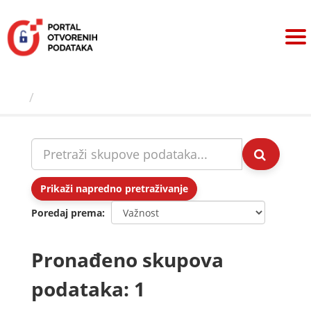
Preskoči
na
sadržaj
Skupovi podаtаkа
Prikaži napredno pretraživanje
Poredaj prema
Pronađeno skupova
podataka: 1