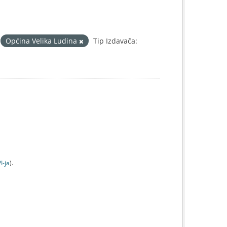
Općina Velika Ludina
Tip Izdavača:
I-jа
).