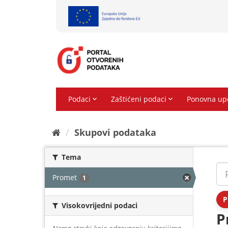
Preskoči
na
sadržaj
Skupovi podаtаkа
Tema
Promet
1
P
Visokovrijedni podaci
P