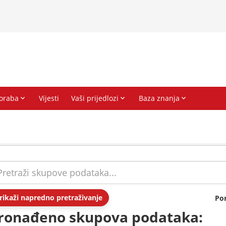
rikaži napredno pretraživanje
Po
ronađeno skupova podataka: