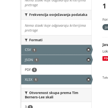
Nema stavki koje odgovaraju kriterijima
1
pretrage
Frekvencija osvježavanja podataka
For
Nema stavki koje odgovaraju kriterijima
J
pretrage
Formati
Jav
CSV
1
Lok
PD
JSON
1
PDF
1
Tako
XLSX
1
Otvorenost skupa prema Tim
Berners-Lee skali
3
1