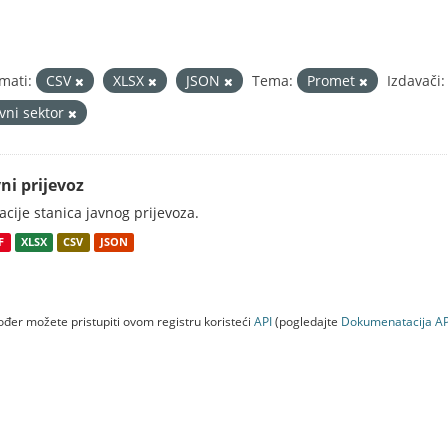
mati:
CSV
XLSX
JSON
Tema:
Promet
Izdavači:
avni sektor
ni prijevoz
acije stanica javnog prijevoza.
F
XLSX
CSV
JSON
đer možete pristupiti ovom registru koristeći
API
(pogledajte
Dokumenаtаcijа AP