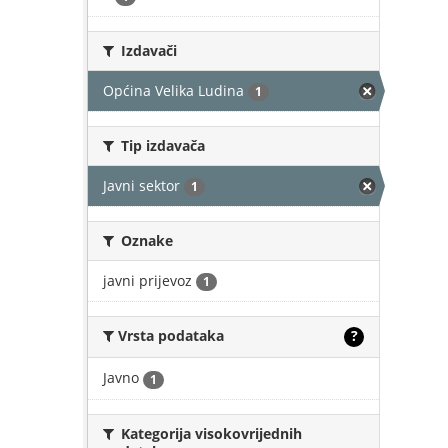
Izdavači
Općina Velika Ludina
1
Tip izdavača
Javni sektor
1
Oznake
javni prijevoz
1
Vrsta podataka
?
Javno
1
Kategorija visokovrijednih