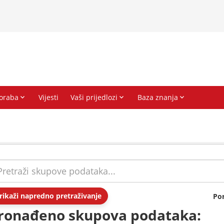
rikaži napredno pretraživanje
Po
ronađeno skupova podataka: