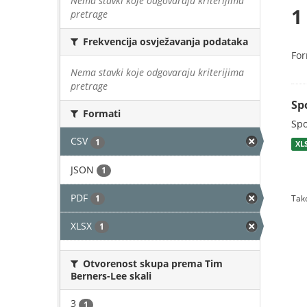
Nema stavki koje odgovaraju kriterijima
1
pretrage
Frekvencija osvježavanja podataka
For
Nema stavki koje odgovaraju kriterijima
pretrage
Sp
Formati
Spo
CSV
1
XL
JSON
1
PDF
1
Tako
XLSX
1
Otvorenost skupa prema Tim
Berners-Lee skali
3
1