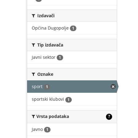
Izdavači
Općina Dugopolje
1
Tip izdavača
Javni sektor
1
Oznake
sport
1
sportski klubovi
1
Vrsta podataka
?
Javno
1