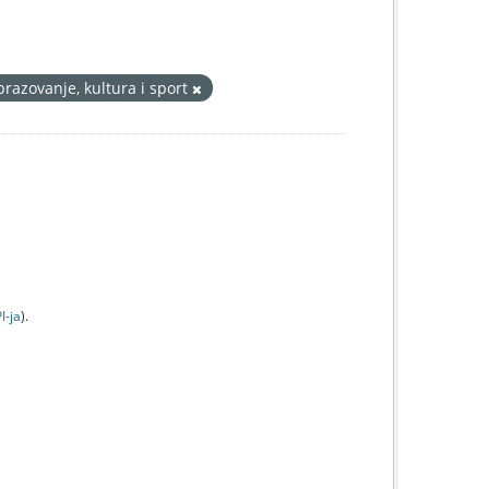
razovanje, kultura i sport
I-jа
).