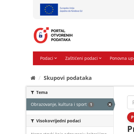
Preskoči
na
sadržaj
Skupovi podаtаkа
Tema
Obrazovanje, kultura i sport
1
P
Visokovrijedni podaci
P