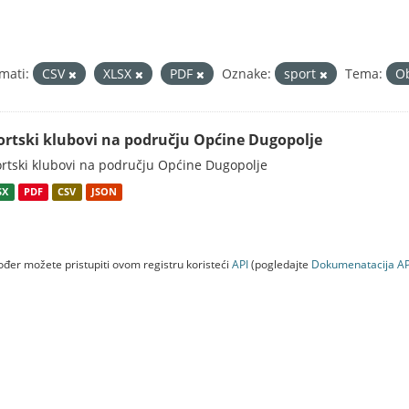
mati:
CSV
XLSX
PDF
Oznake:
sport
Tema:
Ob
ortski klubovi na području Općine Dugopolje
rtski klubovi na području Općine Dugopolje
SX
PDF
CSV
JSON
đer možete pristupiti ovom registru koristeći
API
(pogledajte
Dokumenаtаcijа AP