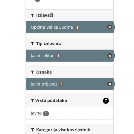
Izdavači
Općina Velika Ludina
1
Tip izdavača
Javni sektor
1
Oznake
javni prijevoz
1
Vrsta podataka
?
Javno
1
Kategorija visokovrijednih