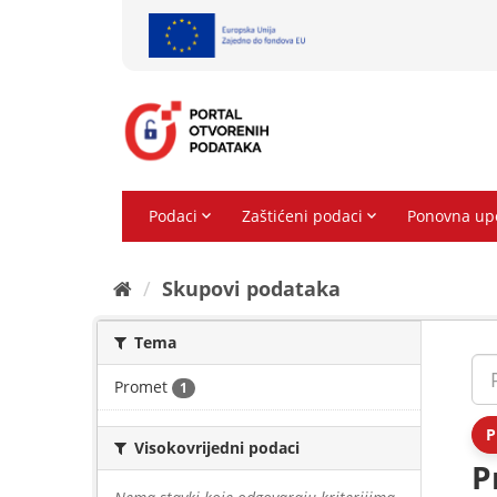
Preskoči
na
sadržaj
Skupovi podаtаkа
Tema
Promet
1
P
Visokovrijedni podaci
P