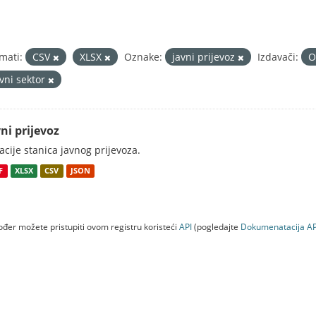
mati:
CSV
XLSX
Oznake:
javni prijevoz
Izdavači:
O
avni sektor
ni prijevoz
acije stanica javnog prijevoza.
F
XLSX
CSV
JSON
đer možete pristupiti ovom registru koristeći
API
(pogledajte
Dokumenаtаcijа AP