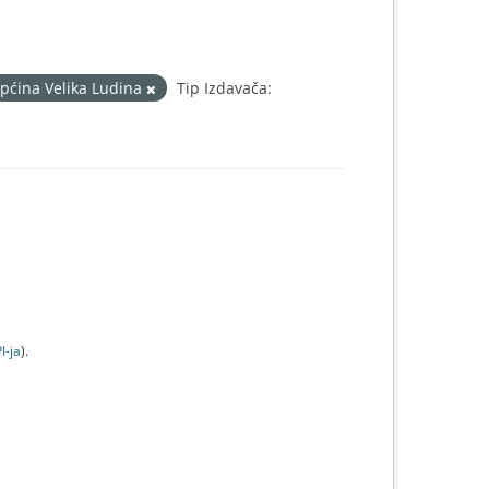
pćina Velika Ludina
Tip Izdavača:
I-jа
).