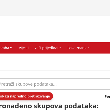
rikaži napredno pretraživanje
Po
ronađeno skupova podataka: