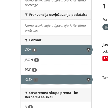
Nema stavki koje odgovaraju kriterijima
1
pretrage
Frekvencija osvježavanja podataka
For
Nema stavki koje odgovaraju kriterijima
J
pretrage
Formati
Jav
CSV
1
Lok
PD
JSON
1
PDF
1
Tako
XLSX
1
Otvorenost skupa prema Tim
Berners-Lee skali
3
1