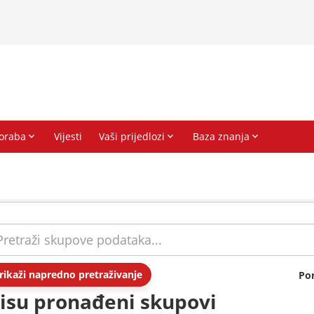
rikaži napredno pretraživanje
Po
isu pronađeni skupovi