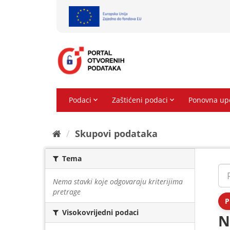
Preskoči
na
sadržaj
Skupovi podаtаkа
Tema
Nema stavki koje odgovaraju kriterijima
pretrage
P
Visokovrijedni podaci
N