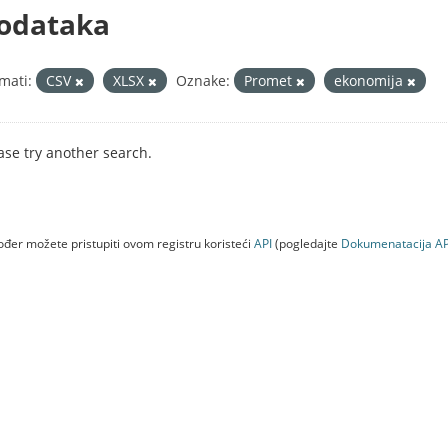
odataka
mati:
CSV
XLSX
Oznake:
Promet
ekonomija
ase try another search.
đer možete pristupiti ovom registru koristeći
API
(pogledajte
Dokumenаtаcijа AP