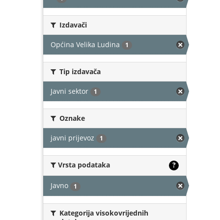
Izdavači
Općina Velika Ludina
1
Tip izdavača
Javni sektor
1
Oznake
javni prijevoz
1
Vrsta podataka
?
Javno
1
Kategorija visokovrijednih