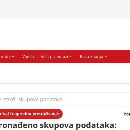
rikaži napredno pretraživanje
Po
ronađeno skupova podataka: