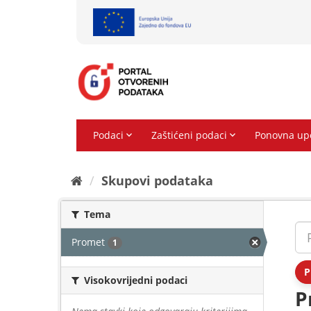
Preskoči
na
sadržaj
Skupovi podаtаkа
Tema
Promet
1
P
Visokovrijedni podaci
P