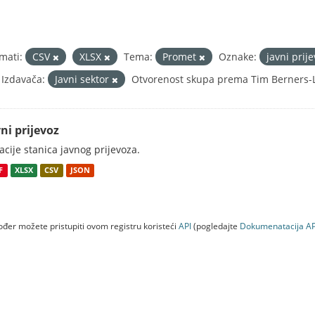
mati:
CSV
XLSX
Tema:
Promet
Oznake:
javni prij
 Izdavača:
Javni sektor
Otvorenost skupa prema Tim Berners-L
ni prijevoz
acije stanica javnog prijevoza.
F
XLSX
CSV
JSON
đer možete pristupiti ovom registru koristeći
API
(pogledajte
Dokumenаtаcijа AP