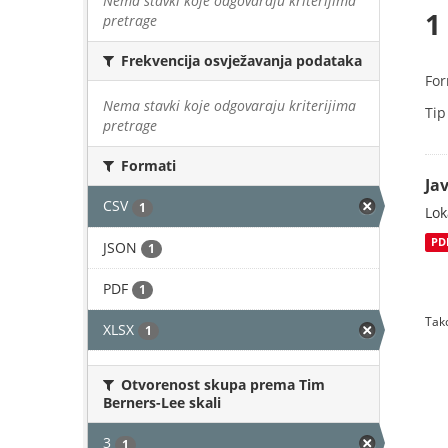
Nema stavki koje odgovaraju kriterijima
1
pretrage
Frekvencija osvježavanja podataka
For
Nema stavki koje odgovaraju kriterijima
Tip
pretrage
Formati
Jav
CSV
1
Lok
PD
JSON
1
PDF
1
Tako
XLSX
1
Otvorenost skupa prema Tim
Berners-Lee skali
3
1