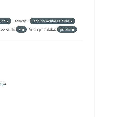
evoz
Izdavači:
Općina Velika Ludina
ee skali:
3
Vrsta podataka:
public
I-jа
).