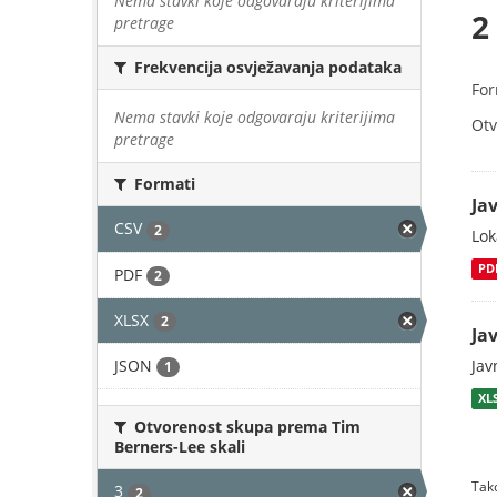
Nema stavki koje odgovaraju kriterijima
2
pretrage
Frekvencija osvježavanja podataka
For
Nema stavki koje odgovaraju kriterijima
Otv
pretrage
Formati
Jav
CSV
2
Lok
PD
PDF
2
XLSX
2
Jav
JSON
Jav
1
XL
Otvorenost skupa prema Tim
Berners-Lee skali
Tako
3
2