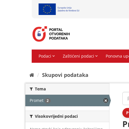
Preskoči
na
sadržaj
Skupovi podаtаkа
Tema
Promet
2
P
Visokovrijedni podaci
P