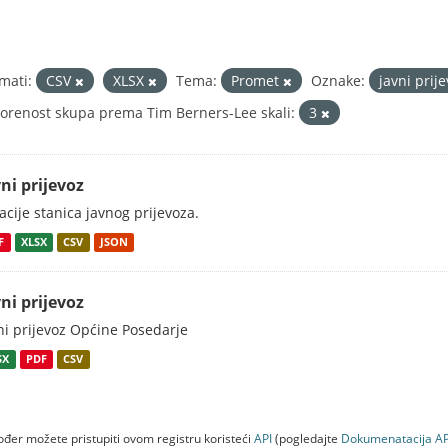
mati:
CSV
XLSX
Tema:
Promet
Oznake:
javni prij
orenost skupa prema Tim Berners-Lee skali:
3
ni prijevoz
acije stanica javnog prijevoza.
F
XLSX
CSV
JSON
ni prijevoz
ni prijevoz Općine Posedarje
SX
PDF
CSV
đer možete pristupiti ovom registru koristeći
API
(pogledajte
Dokumenаtаcijа AP