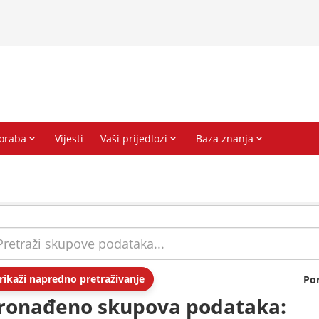
rikaži napredno pretraživanje
Po
ronađeno skupova podataka: