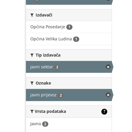
Izdavači
Općina Posedarje
1
Općina Velika Ludina
1
Tip izdavača
Javni sektor
2
Oznake
javni prijevoz
2
Vrsta podataka
?
Javno
2