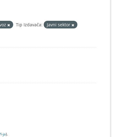
evoz
Tip Izdavača:
Javni sektor
I-jа
).