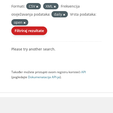
Formati:
CSV
XML
Frekvencija
osvježavanja podataka:
daily
Vrsta podataka:
open
Filtriraj rezultate
Please try another search.
Također možete pristupiti ovom registru koristeći
API
(pogledajte
Dokumenаtаcijа API-jа
).