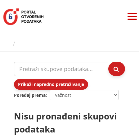
Preskoči
na
sadržaj
Skupovi podаtаkа
Prikaži napredno pretraživanje
Poredaj prema
Nisu pronađeni skupovi
podataka