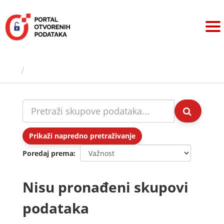
Preskoči
na
sadržaj
Skupovi podаtаkа
Prikaži napredno pretraživanje
Poredaj prema
Nisu pronađeni skupovi
podataka