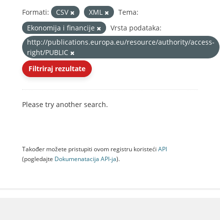
Formati:
CSV
XML
Tema:
Ekonomija i financije
Vrsta podataka:
http://publications.europa.eu/resource/authority/access-
right/PUBLIC
Filtriraj rezultate
Please try another search.
Također možete pristupiti ovom registru koristeći
API
(pogledajte
Dokumenаtаcijа API-jа
).