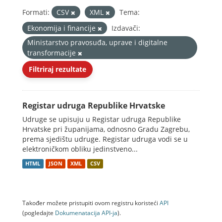
Formati:
CSV
XML
Tema:
Ekonomija i financije
Izdavači:
Ministarstvo pravosuđa, uprave i digitalne
transformacije
Filtriraj rezultate
Registar udruga Republike Hrvatske
Udruge se upisuju u Registar udruga Republike
Hrvatske pri županijama, odnosno Gradu Zagrebu,
prema sjedištu udruge. Registar udruga vodi se u
elektroničkom obliku jedinstveno...
HTML
JSON
XML
CSV
Također možete pristupiti ovom registru koristeći
API
(pogledajte
Dokumenаtаcijа API-jа
).