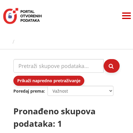
Preskoči
na
sadržaj
Skupovi podаtаkа
Prikaži napredno pretraživanje
Poredaj prema
Pronađeno skupova
podataka: 1