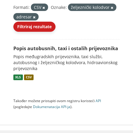
Formati:
CSV
Oznake:
željeznički kolodvor
adresar
Filtriraj rezultate
Popis autobusnih, taxi i ostalih prijevoznika
Popis međugradskih prijevoznika, taxi službi,
autobusnog i željezničkog kolodvora, hidroavionskog
prijevoznika
XLS
CSV
Također možete pristupiti ovom registru koristeći
API
(pogledajte
Dokumenаtаcijа API-jа
).