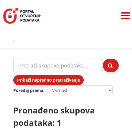
Preskoči
na
sadržaj
Skupovi podаtаkа
Prikaži napredno pretraživanje
Poredaj prema
Pronađeno skupova
podataka: 1