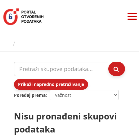
Preskoči
na
sadržaj
Skupovi podаtаkа
Prikaži napredno pretraživanje
Poredaj prema
Nisu pronađeni skupovi
podataka