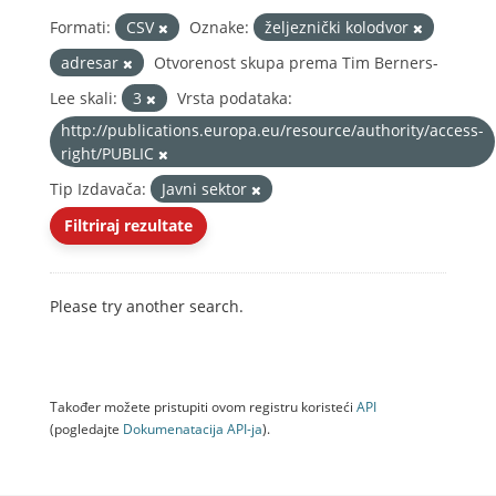
Formati:
CSV
Oznake:
željeznički kolodvor
adresar
Otvorenost skupa prema Tim Berners-
Lee skali:
3
Vrsta podataka:
http://publications.europa.eu/resource/authority/access-
right/PUBLIC
Tip Izdavača:
Javni sektor
Filtriraj rezultate
Please try another search.
Također možete pristupiti ovom registru koristeći
API
(pogledajte
Dokumenаtаcijа API-jа
).