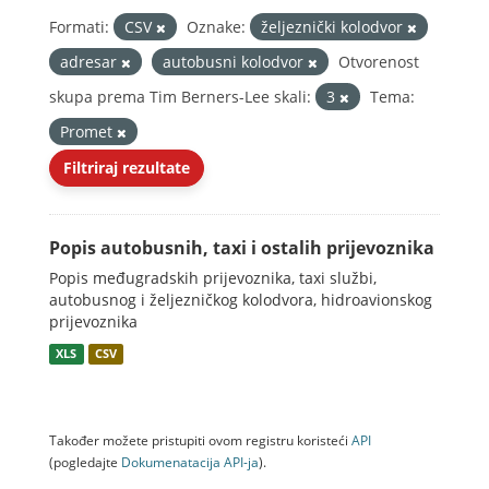
Formati:
CSV
Oznake:
željeznički kolodvor
adresar
autobusni kolodvor
Otvorenost
skupa prema Tim Berners-Lee skali:
3
Tema:
Promet
Filtriraj rezultate
Popis autobusnih, taxi i ostalih prijevoznika
Popis međugradskih prijevoznika, taxi službi,
autobusnog i željezničkog kolodvora, hidroavionskog
prijevoznika
XLS
CSV
Također možete pristupiti ovom registru koristeći
API
(pogledajte
Dokumenаtаcijа API-jа
).