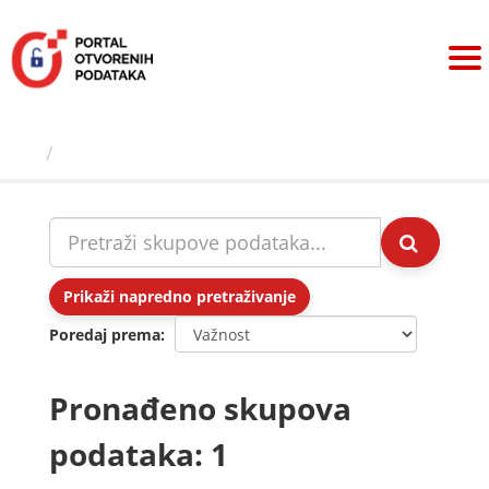
Preskoči
na
sadržaj
Skupovi podаtаkа
Prikaži napredno pretraživanje
Poredaj prema
Pronađeno skupova
podataka: 1