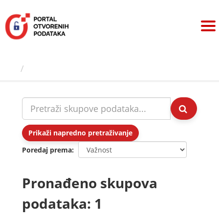
Preskoči
na
sadržaj
Skupovi podаtаkа
Prikaži napredno pretraživanje
Poredaj prema
Pronađeno skupova
podataka: 1