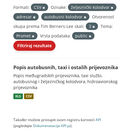
Formati:
CSV
Oznake:
željeznički kolodvor
adresar
autobusni kolodvor
Otvorenost
skupa prema Tim Berners-Lee skali:
3
Tema:
Promet
Vrsta podataka:
public
Filtriraj rezultate
Popis autobusnih, taxi i ostalih prijevoznika
Popis međugradskih prijevoznika, taxi službi,
autobusnog i željezničkog kolodvora, hidroavionskog
prijevoznika
XLS
CSV
Također možete pristupiti ovom registru koristeći
API
(pogledajte
Dokumenаtаcijа API-jа
).