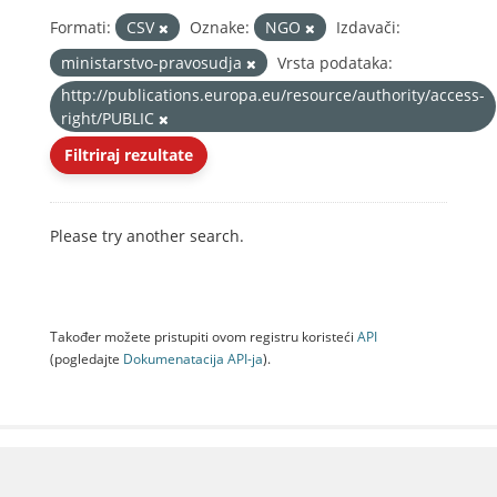
Formati:
CSV
Oznake:
NGO
Izdavači:
ministarstvo-pravosudja
Vrsta podataka:
http://publications.europa.eu/resource/authority/access-
right/PUBLIC
Filtriraj rezultate
Please try another search.
Također možete pristupiti ovom registru koristeći
API
(pogledajte
Dokumenаtаcijа API-jа
).