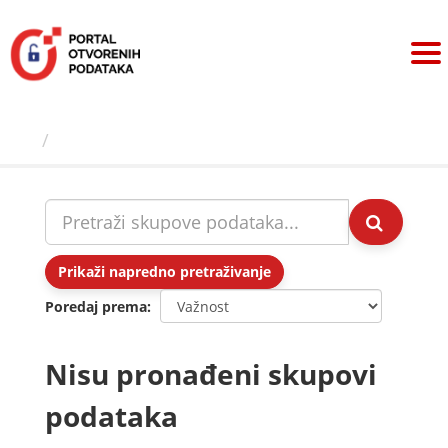
Preskoči
na
sadržaj
Skupovi podаtаkа
Prikaži napredno pretraživanje
Poredaj prema
Nisu pronađeni skupovi
podataka