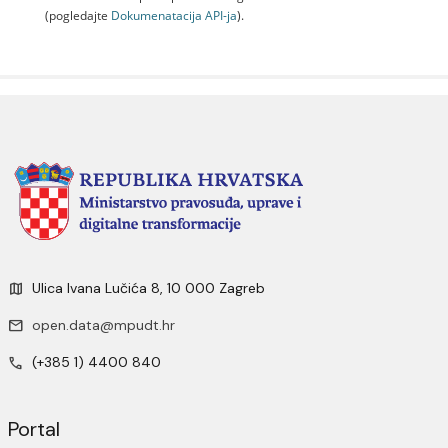
(pogledajte
Dokumenаtаcijа API-jа
).