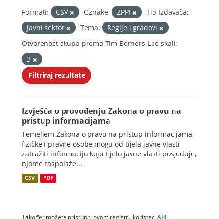
Formati:
CSV
Oznake:
ZPPI
Tip Izdavača:
Javni sektor
Tema:
Regije i gradovi
Otvorenost skupa prema Tim Berners-Lee skali:
3
Filtriraj rezultate
Izvješća o provođenju Zakona o pravu na
pristup informacijama
Temeljem Zakona o pravu na pristup informacijama,
fizičke i pravne osobe mogu od tijela javne vlasti
zatražiti informaciju koju tijelo javne vlasti posjeduje,
njome raspolaže...
CSV
PDF
Također možete pristupiti ovom registru koristeći
API