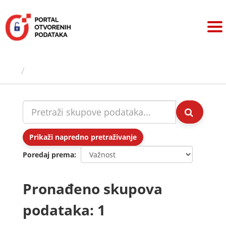
Preskoči
na
sadržaj
Skupovi podаtаkа
Prikaži napredno pretraživanje
Poredaj prema
Pronađeno skupova
podataka: 1