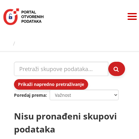
Preskoči
na
sadržaj
Skupovi podаtаkа
Prikaži napredno pretraživanje
Poredaj prema
Nisu pronađeni skupovi
podataka