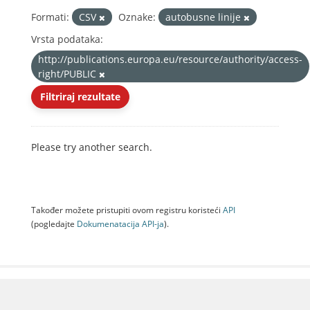
Formati:
CSV
Oznake:
autobusne linije
Vrsta podataka:
http://publications.europa.eu/resource/authority/access-
right/PUBLIC
Filtriraj rezultate
Please try another search.
Također možete pristupiti ovom registru koristeći
API
(pogledajte
Dokumenаtаcijа API-jа
).