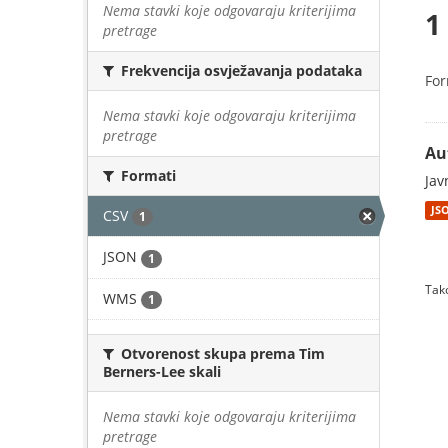
Nema stavki koje odgovaraju kriterijima
1
pretrage
Frekvencija osvježavanja podataka
For
Nema stavki koje odgovaraju kriterijima
pretrage
Au
Formati
Jav
JS
CSV
1
JSON
1
Tako
WMS
1
Otvorenost skupa prema Tim
Berners-Lee skali
Nema stavki koje odgovaraju kriterijima
pretrage