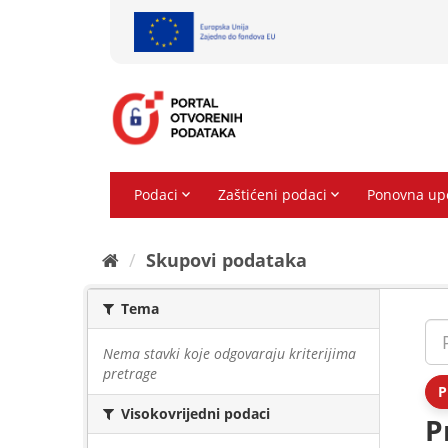
Preskoči
na
sadržaj
Skupovi podаtаkа
Tema
Nema stavki koje odgovaraju kriterijima
pretrage
P
Visokovrijedni podaci
P