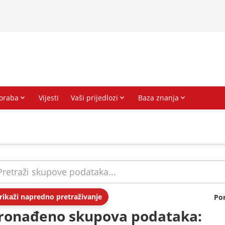
rikaži napredno pretraživanje
Po
ronađeno skupova podataka: