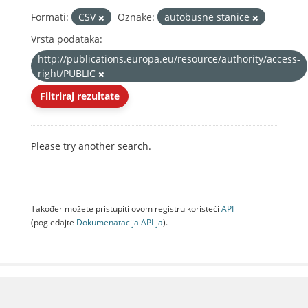
Formati:
CSV
Oznake:
autobusne stanice
Vrsta podataka:
http://publications.europa.eu/resource/authority/access-
right/PUBLIC
Filtriraj rezultate
Please try another search.
Također možete pristupiti ovom registru koristeći
API
(pogledajte
Dokumenаtаcijа API-jа
).