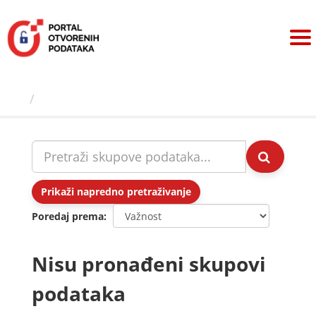
Preskoči
na
sadržaj
Skupovi podаtаkа
Prikaži napredno pretraživanje
Poredaj prema
Nisu pronađeni skupovi
podataka