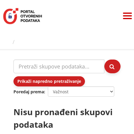
Preskoči
na
sadržaj
Skupovi podаtаkа
Prikaži napredno pretraživanje
Poredaj prema
Nisu pronađeni skupovi
podataka