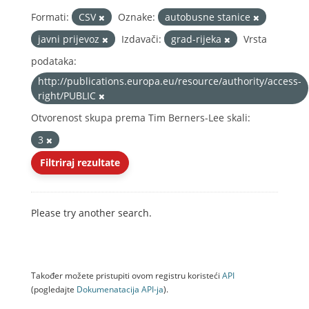
Formati:
CSV
Oznake:
autobusne stanice
javni prijevoz
Izdavači:
grad-rijeka
Vrsta
podataka:
http://publications.europa.eu/resource/authority/access-
right/PUBLIC
Otvorenost skupa prema Tim Berners-Lee skali:
3
Filtriraj rezultate
Please try another search.
Također možete pristupiti ovom registru koristeći
API
(pogledajte
Dokumenаtаcijа API-jа
).