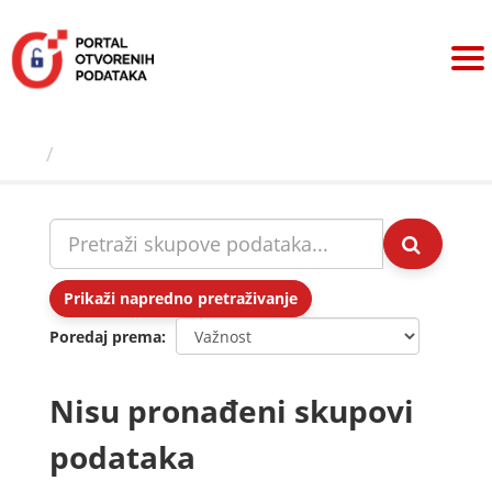
Preskoči
na
sadržaj
Skupovi podаtаkа
Prikaži napredno pretraživanje
Poredaj prema
Nisu pronađeni skupovi
podataka