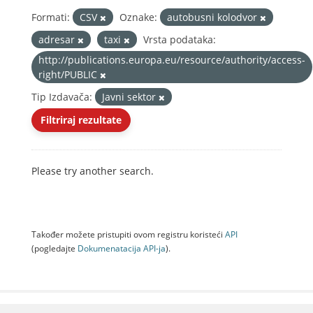
Formati:
CSV
Oznake:
autobusni kolodvor
adresar
taxi
Vrsta podataka:
http://publications.europa.eu/resource/authority/access-
right/PUBLIC
Tip Izdavača:
Javni sektor
Filtriraj rezultate
Please try another search.
Također možete pristupiti ovom registru koristeći
API
(pogledajte
Dokumenаtаcijа API-jа
).