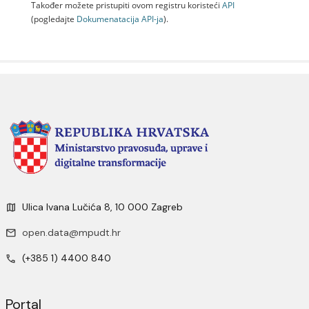
Također možete pristupiti ovom registru koristeći
API
(pogledajte
Dokumenаtаcijа API-jа
).