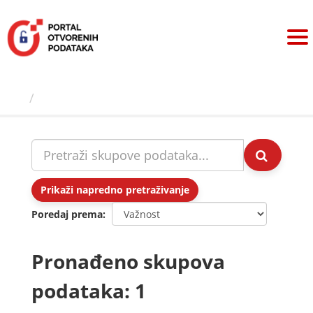
Preskoči
na
sadržaj
Skupovi podаtаkа
Prikaži napredno pretraživanje
Poredaj prema
Pronađeno skupova
podataka: 1