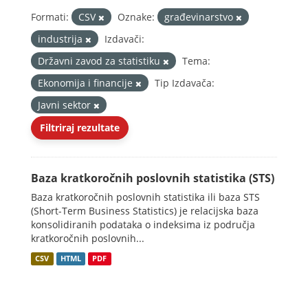
Formati:
CSV
Oznake:
građevinarstvo
industrija
Izdavači:
Državni zavod za statistiku
Tema:
Ekonomija i financije
Tip Izdavača:
Javni sektor
Filtriraj rezultate
Baza kratkoročnih poslovnih statistika (STS)
Baza kratkoročnih poslovnih statistika ili baza STS
(Short-Term Business Statistics) je relacijska baza
konsolidiranih podataka o indeksima iz područja
kratkoročnih poslovnih...
CSV
HTML
PDF