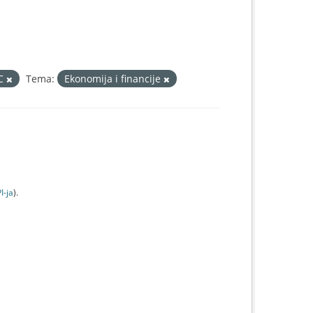
IC
Tema:
Ekonomija i financije
I-jа
).