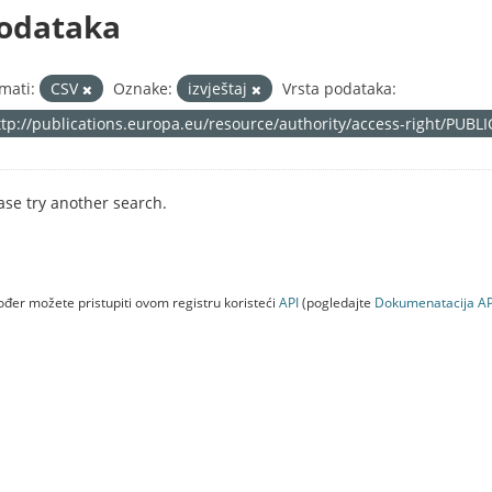
odataka
mati:
CSV
Oznake:
izvještaj
Vrsta podataka:
ttp://publications.europa.eu/resource/authority/access-right/PUBL
ase try another search.
đer možete pristupiti ovom registru koristeći
API
(pogledajte
Dokumenаtаcijа AP