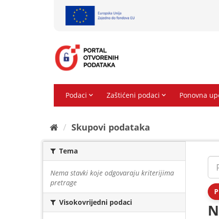
Preskoči
na
sadržaj
Skupovi podаtаkа
Tema
Nema stavki koje odgovaraju kriterijima
pretrage
P
Visokovrijedni podaci
N