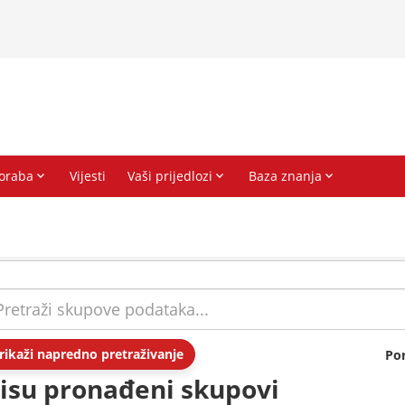
rikaži napredno pretraživanje
Po
isu pronađeni skupovi