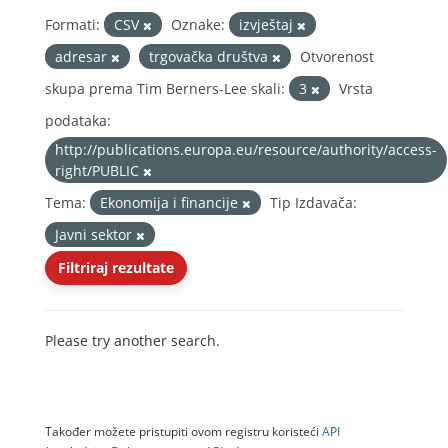
Formati:
CSV
Oznake:
izvještaj
adresar
trgovačka društva
Otvorenost
skupa prema Tim Berners-Lee skali:
3
Vrsta
podataka:
http://publications.europa.eu/resource/authority/access-
right/PUBLIC
Tema:
Ekonomija i financije
Tip Izdavača:
Javni sektor
Filtriraj rezultate
Please try another search.
Također možete pristupiti ovom registru koristeći
API