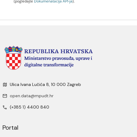
(pogledajte
Dokumenаtаcijа API-jа
).