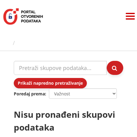
Preskoči
na
sadržaj
Skupovi podаtаkа
Prikaži napredno pretraživanje
Poredaj prema
Nisu pronađeni skupovi
podataka