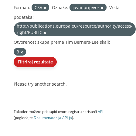
Formati:
CSV
Oznake:
javni prijevoz
Vrsta
podataka:
http://publications.europa.eu/resource/authority/access-
right/PUBLIC
Otvorenost skupa prema Tim Berners-Lee skali:
3
Filtriraj rezultate
Please try another search.
Također možete pristupiti ovom registru koristeći
API
(pogledajte
Dokumenаtаcijа API-jа
).