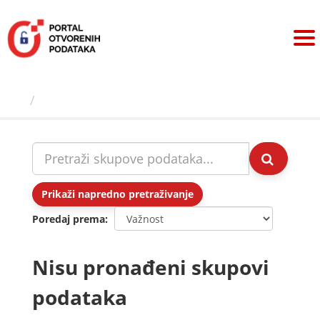
Preskoči
na
sadržaj
Skupovi podаtаkа
Prikaži napredno pretraživanje
Poredaj prema
Nisu pronađeni skupovi
podataka