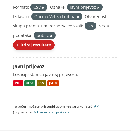
Formati:
CSV
Oznake:
javni prijevoz
Izdavači:
Općina Velika Ludina
Otvorenost
skupa prema Tim Berners-Lee skali:
3
Vrsta
podataka:
public
Filtriraj rezultate
Javni prijevoz
Lokacije stanica javnog prijevoza.
PDF
XLSX
CSV
JSON
Također možete pristupiti ovom registru koristeći
API
(pogledajte
Dokumenаtаcijа API-jа
).