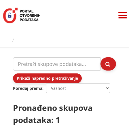
Preskoči
na
sadržaj
Skupovi podаtаkа
Prikaži napredno pretraživanje
Poredaj prema
Pronađeno skupova
podataka: 1