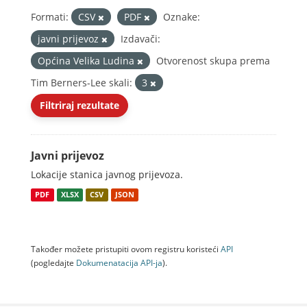
Formati:
CSV
PDF
Oznake:
javni prijevoz
Izdavači:
Općina Velika Ludina
Otvorenost skupa prema
Tim Berners-Lee skali:
3
Filtriraj rezultate
Javni prijevoz
Lokacije stanica javnog prijevoza.
PDF
XLSX
CSV
JSON
Također možete pristupiti ovom registru koristeći
API
(pogledajte
Dokumenаtаcijа API-jа
).