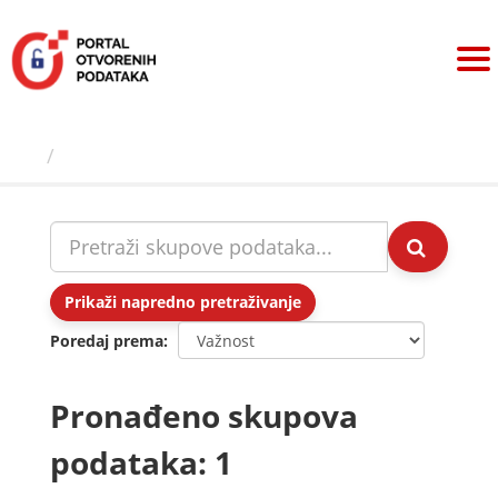
Preskoči
na
sadržaj
Skupovi podаtаkа
Prikaži napredno pretraživanje
Poredaj prema
Pronađeno skupova
podataka: 1