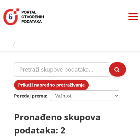
Preskoči
na
sadržaj
Skupovi podаtаkа
Prikaži napredno pretraživanje
Poredaj prema
Pronađeno skupova
podataka: 2