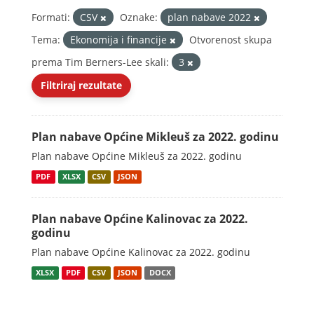
Formati:
CSV
Oznake:
plan nabave 2022
Tema:
Ekonomija i financije
Otvorenost skupa
prema Tim Berners-Lee skali:
3
Filtriraj rezultate
Plan nabave Općine Mikleuš za 2022. godinu
Plan nabave Općine Mikleuš za 2022. godinu
PDF
XLSX
CSV
JSON
Plan nabave Općine Kalinovac za 2022.
godinu
Plan nabave Općine Kalinovac za 2022. godinu
XLSX
PDF
CSV
JSON
DOCX