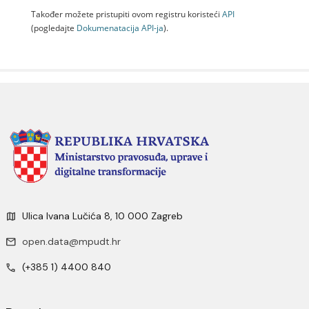
Također možete pristupiti ovom registru koristeći
API
(pogledajte
Dokumenаtаcijа API-jа
).