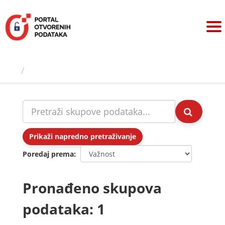
Preskoči
na
sadržaj
Skupovi podаtаkа
Prikaži napredno pretraživanje
Poredaj prema
Pronađeno skupova
podataka: 1