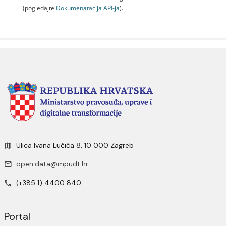
(pogledajte
Dokumenаtаcijа API-jа
).