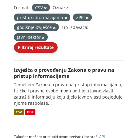
Formati:
CSV
Oznake:
pristup informacijama
ZPPI
godišnje izvješće
Tip Izdavača:
Javni sektor
Filtriraj rezultate
Izvješća o provođenju Zakona o pravu na
pristup informacijama
Temeljem Zakona o pravu na pristup informacijama,
fizičke i pravne osobe mogu od tijela javne vlasti
zatražiti informaciju koju tijelo javne vlasti posjeduje,
njome raspolaže...
CSV
PDF
Također možete pristupiti ovom registru koristeći
API