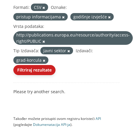
Formati:
CSV
Oznake:
pristup informacijama
godišnje izvješće
Vrsta podataka:
http://publications.europa.eu/resource/authority/access-
right/PUBLIC
Tip Izdavača:
Javni sektor
Izdavači:
grad-korcula
Filtriraj rezultate
Please try another search.
Također možete pristupiti ovom registru koristeći
API
(pogledajte
Dokumenаtаcijа API-jа
).