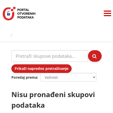
Preskoči
na
sadržaj
Skupovi podаtаkа
Prikaži napredno pretraživanje
Poredaj prema
Nisu pronađeni skupovi
podataka