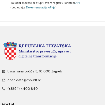
Također možete pristupiti ovom registru koristeći
API
(pogledajte
Dokumenаtаcijа API-jа
).