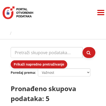
Preskoči
na
sadržaj
Skupovi podаtаkа
Prikaži napredno pretraživanje
Poredaj prema
Pronađeno skupova
podataka: 5