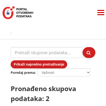
Preskoči
na
sadržaj
Skupovi podаtаkа
Prikaži napredno pretraživanje
Poredaj prema
Pronađeno skupova
podataka: 2