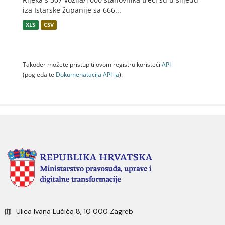
iza Istarske županije sa 666...
XLS
CSV
Također možete pristupiti ovom registru koristeći
API
(pogledajte
Dokumenаtаcijа API-jа
).