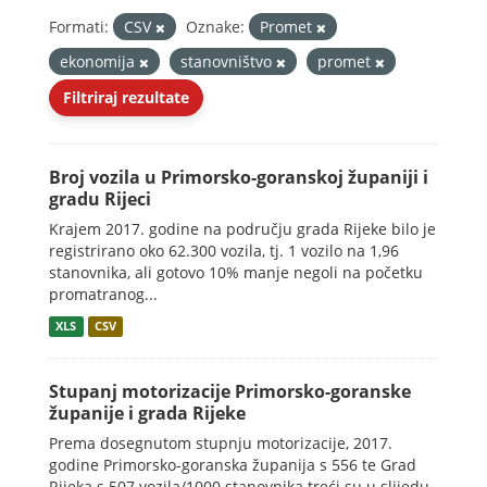
Formati:
CSV
Oznake:
Promet
ekonomija
stanovništvo
promet
Filtriraj rezultate
Broj vozila u Primorsko-goranskoj županiji i
gradu Rijeci
Krajem 2017. godine na području grada Rijeke bilo je
registrirano oko 62.300 vozila, tj. 1 vozilo na 1,96
stanovnika, ali gotovo 10% manje negoli na početku
promatranog...
XLS
CSV
Stupanj motorizacije Primorsko-goranske
županije i grada Rijeke
Prema dosegnutom stupnju motorizacije, 2017.
godine Primorsko-goranska županija s 556 te Grad
Rijeka s 507 vozila/1000 stanovnika treći su u slijedu