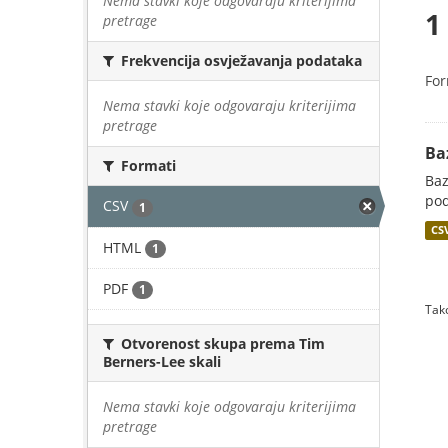
Nema stavki koje odgovaraju kriterijima
1
pretrage
Frekvencija osvježavanja podataka
For
Nema stavki koje odgovaraju kriterijima
pretrage
Ba
Formati
Baz
pod
CSV
1
CS
HTML
1
PDF
1
Tako
Otvorenost skupa prema Tim
Berners-Lee skali
Nema stavki koje odgovaraju kriterijima
pretrage