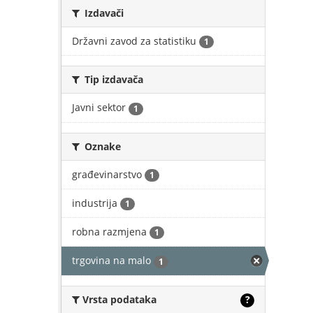
Izdavači
Državni zavod za statistiku
1
Tip izdavača
Javni sektor
1
Oznake
građevinarstvo
1
industrija
1
robna razmjena
1
trgovina na malo
1
Vrsta podataka
?