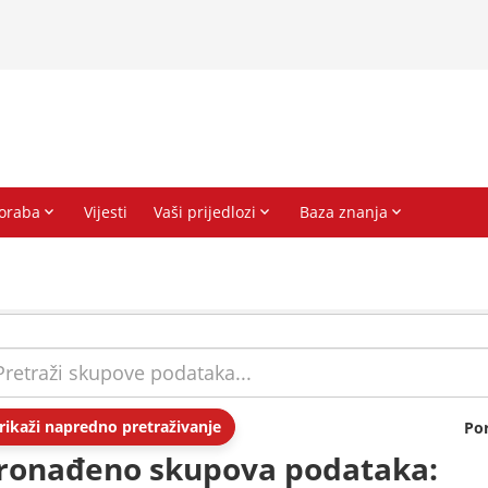
rikaži napredno pretraživanje
Po
ronađeno skupova podataka: