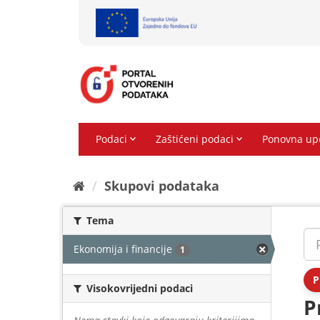
Preskoči
na
sadržaj
Skupovi podаtаkа
Tema
Ekonomija i financije
1
P
Visokovrijedni podaci
P