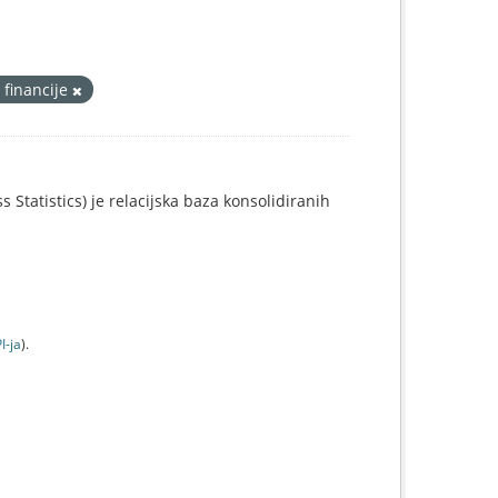
 financije
 Statistics) je relacijska baza konsolidiranih
I-jа
).