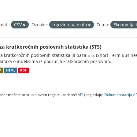
mati:
CSV
Oznake:
trgovina na malo
Tema:
Ekonomija i
za kratkoročnih poslovnih statistika (STS)
a kratkoročnih poslovnih statistika ili baza STS (Short-Term Business
ataka o indeksima iz područja kratkoročnih poslovnih...
V
HTML
PDF
đer možete pristupiti ovom registru koristeći
API
(pogledajte
Dokumenаtаcijа AP