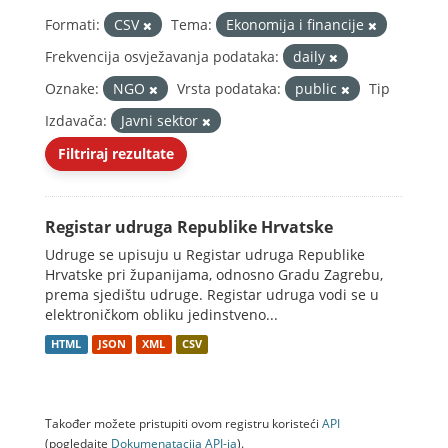
Formati:
CSV
Tema:
Ekonomija i financije
Frekvencija osvježavanja podataka:
daily
Oznake:
NGO
Vrsta podataka:
public
Tip
Izdavača:
Javni sektor
Filtriraj rezultate
Registar udruga Republike Hrvatske
Udruge se upisuju u Registar udruga Republike
Hrvatske pri županijama, odnosno Gradu Zagrebu,
prema sjedištu udruge. Registar udruga vodi se u
elektroničkom obliku jedinstveno...
HTML
JSON
XML
CSV
Također možete pristupiti ovom registru koristeći
API
(pogledajte
Dokumenаtаcijа API-jа
).