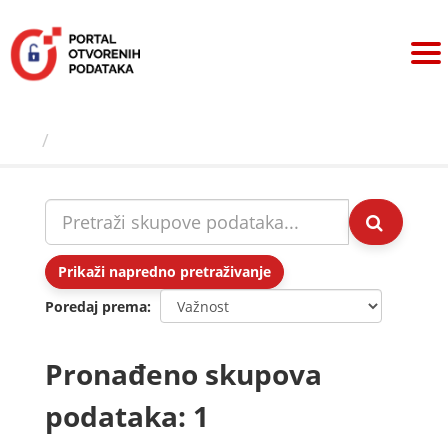
Preskoči
na
sadržaj
Skupovi podаtаkа
Prikaži napredno pretraživanje
Poredaj prema
Pronađeno skupova
podataka: 1