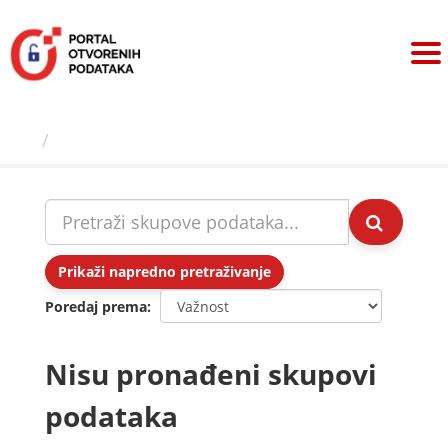
Preskoči
na
sadržaj
Skupovi podаtаkа
Prikaži napredno pretraživanje
Poredaj prema
Nisu pronađeni skupovi
podataka