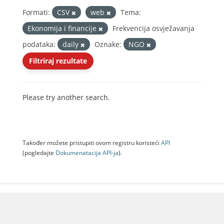
Formati:
CSV
web
Tema:
Ekonomija i financije
Frekvencija osvježavanja
podataka:
daily
Oznake:
NGO
Filtriraj rezultate
Please try another search.
Također možete pristupiti ovom registru koristeći
API
(pogledajte
Dokumenаtаcijа API-jа
).