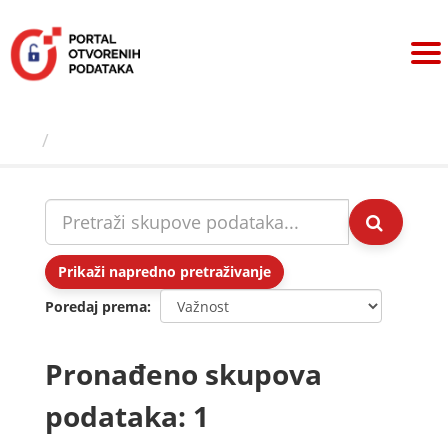
Preskoči
na
sadržaj
Skupovi podаtаkа
Prikaži napredno pretraživanje
Poredaj prema
Pronađeno skupova
podataka: 1