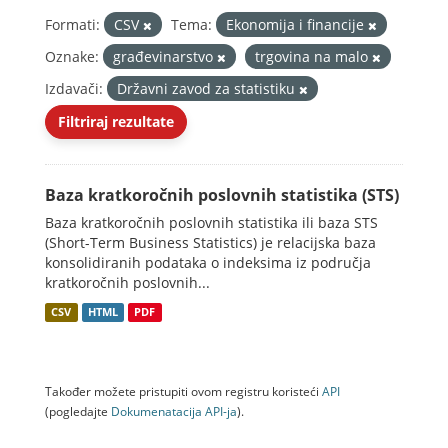
Formati:
CSV
Tema:
Ekonomija i financije
Oznake:
građevinarstvo
trgovina na malo
Izdavači:
Državni zavod za statistiku
Filtriraj rezultate
Baza kratkoročnih poslovnih statistika (STS)
Baza kratkoročnih poslovnih statistika ili baza STS
(Short-Term Business Statistics) je relacijska baza
konsolidiranih podataka o indeksima iz područja
kratkoročnih poslovnih...
CSV
HTML
PDF
Također možete pristupiti ovom registru koristeći
API
(pogledajte
Dokumenаtаcijа API-jа
).