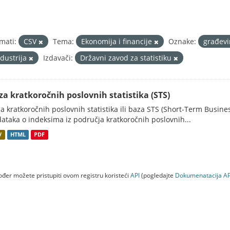
mati:
CSV
Tema:
Ekonomija i financije
Oznake:
građevi
ndustrija
Izdavači:
Državni zavod za statistiku
za kratkoročnih poslovnih statistika (STS)
a kratkoročnih poslovnih statistika ili baza STS (Short-Term Business
ataka o indeksima iz područja kratkoročnih poslovnih...
V
HTML
PDF
đer možete pristupiti ovom registru koristeći
API
(pogledajte
Dokumenаtаcijа AP