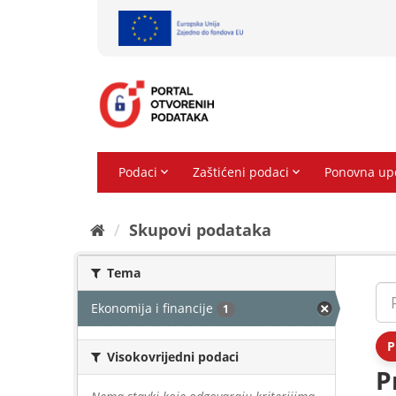
Preskoči
na
sadržaj
Skupovi podаtаkа
Tema
Ekonomija i financije
1
P
Visokovrijedni podaci
P