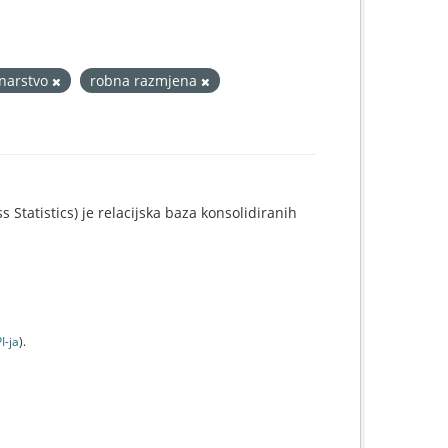
narstvo
robna razmjena
 Statistics) je relacijska baza konsolidiranih
I-jа
).