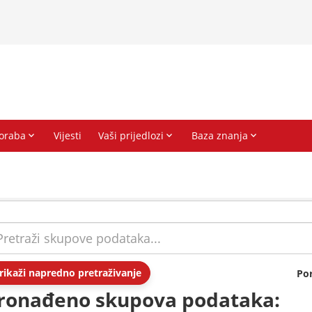
rikaži napredno pretraživanje
Po
ronađeno skupova podataka: