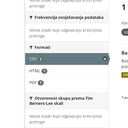
Nema stavki koje odgovaraju kriterijima
1
pretrage
Frekvencija osvježavanja podataka
For
Nema stavki koje odgovaraju kriterijima
i
pretrage
Formati
Ba
CSV
1
Baz
pod
HTML
1
CS
PDF
1
Tako
Otvorenost skupa prema Tim
Berners-Lee skali
Nema stavki koje odgovaraju kriterijima
pretrage