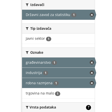
Izdavači
Državni zavod za statistiku
1
Tip izdavača
Javni sektor
1
Oznake
građevinarstvo
1
industrija
1
robna razmjena
1
trgovina na malo
1
Vrsta podataka
?