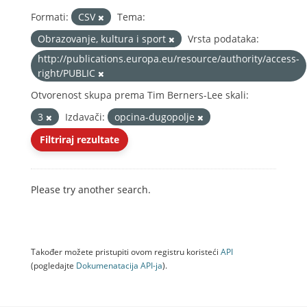
Formati:
CSV
Tema:
Obrazovanje, kultura i sport
Vrsta podataka:
http://publications.europa.eu/resource/authority/access-
right/PUBLIC
Otvorenost skupa prema Tim Berners-Lee skali:
3
Izdavači:
opcina-dugopolje
Filtriraj rezultate
Please try another search.
Također možete pristupiti ovom registru koristeći
API
(pogledajte
Dokumenаtаcijа API-jа
).