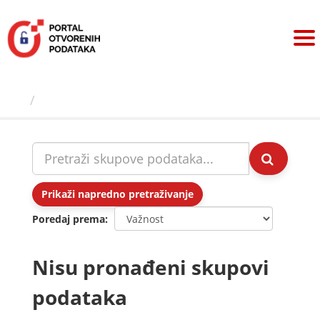
Preskoči
na
sadržaj
Skupovi podаtаkа
Prikaži napredno pretraživanje
Poredaj prema
Nisu pronađeni skupovi
podataka