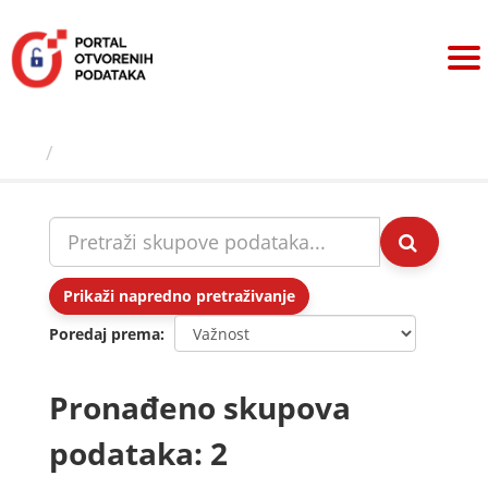
Preskoči
na
sadržaj
Skupovi podаtаkа
Prikaži napredno pretraživanje
Poredaj prema
Pronađeno skupova
podataka: 2