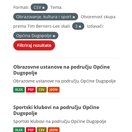
Formati:
CSV
Tema:
Obrazovanje, kultura i sport
Otvorenost skupa
prema Tim Berners-Lee skali:
3
Izdavači:
Općina Dugopolje
Filtriraj rezultate
Obrazovne ustanove na području Općine
Dugopolje
Obrazovne ustanove na području Općine Dugopolje
XLSX
PDF
CSV
JSON
Sportski klubovi na području Općine
Dugopolje
Sportski klubovi na području Općine Dugopolje
XLSX
PDF
CSV
JSON