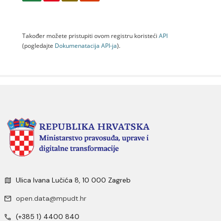
Također možete pristupiti ovom registru koristeći
API
(pogledajte
Dokumenаtаcijа API-jа
).