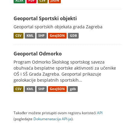
XLSX
PDF
CSV
JSON
Geoportal Sportski objekti
Geoportal sportskih objekata grada Zagreba
CSV
KML
SHP
GeoJSON
GDB
Geoportal Odmorko
Program Odmorko Školskog sportskog saveza
obuhvaća besplatne sportske aktivnosti za učenike
OŠ i SŠ Grada Zagreba. Geoportal prikazuje
geolokacije besplatnih sportskih...
CSV
KML
SHP
GeoJSON
gdb
Također možete pristupiti ovom registru koristeći
API
(pogledajte
Dokumenаtаcijа API-jа
).