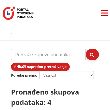
Preskoči
na
sadržaj
Skupovi podаtаkа
Prikaži napredno pretraživanje
Poredaj prema
Pronađeno skupova
podataka: 4