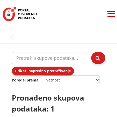
Preskoči
na
sadržaj
Skupovi podаtаkа
Prikaži napredno pretraživanje
Poredaj prema
Pronađeno skupova
podataka: 1