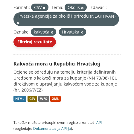
Formati:
CSV
Tema:
Okoliš
Izdavači:
Hrvatska agencija za okoliš i prirodu (NEAKTIVAN)
Oznake:
kakvoća
Hrvatska
Filtriraj rezultate
Kakvoća mora u Republici Hrvatskoj
Ocjene se određuju na temelju kriterija definiranih
Uredbom o kakvoći mora za kupanje (NN 73/08) i EU
direktivom o upravljanju kakvoćom vode za kupanje
(br. 2006/7/EZ).
HTML
CSV
WFS
XML
Također možete pristupiti ovom registru koristeći
API
(pogledajte
Dokumenаtаcijа API-jа
).