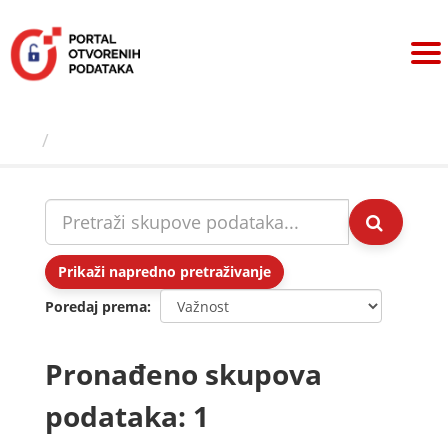
Preskoči
na
sadržaj
Skupovi podаtаkа
Prikaži napredno pretraživanje
Poredaj prema
Pronađeno skupova
podataka: 1