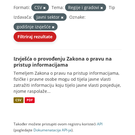
Formati:
CSV
Tema:
Regije i gradovi
Tip
Izdavača:
Javni sektor
Oznake:
godišnje izvješće
Filtriraj rezultate
Izvješća o provođenju Zakona o pravu na
pristup informacijama
Temeljem Zakona o pravu na pristup informacijama,
fizičke i pravne osobe mogu od tijela javne vlasti
zatražiti informaciju koju tijelo javne vlasti posjeduje,
njome raspolaže...
CSV
PDF
Također možete pristupiti ovom registru koristeći
API
(pogledajte
Dokumenаtаcijа API-jа
).